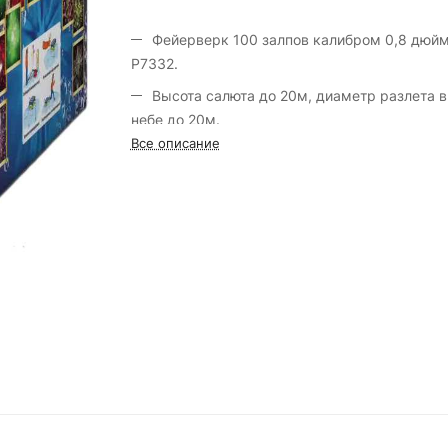
Фейерверк 100 залпов калибром 0,8 дюйм
Р7332.
Высота салюта до 20м, диаметр разлета в
небе до 20м.
Все описание
Марка салюта "Русский Фейерверк"