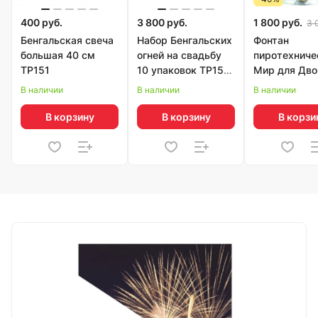
400 руб.
3 800 руб.
1 800 руб.
3 
Бенгальская свеча
Набор Бенгальских
Фонтан
большая 40 см
огней на свадьбу
пиротехниче
ТР151
10 упаковок ТР151
Мир для Дво
(30 бенгалок) 40
РС4520
В наличии
В наличии
В наличии
см БС400
В корзину
В корзину
В корзи