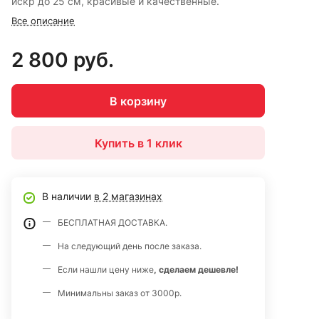
искр до 25 см, красивые и качественные.
Все описание
Выгодная общая стоимость закупки для кафе и
ресторанов, организаторов праздников и вечеринок.
2 800 руб.
Ваша оптовая цена одной упаковки из 3 штук 140
рублей (для сравнения розничная 170р).
В корзину
Марка «JOKER FIREWORKS»
Купить в 1 клик
В наличии
в 2 магазинах
БЕСПЛАТНАЯ ДОСТАВКА.
На следующий день после заказа.
Если нашли цену ниже
, сделаем дешевле!
Минимальны заказ от 3000р.