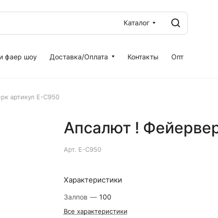
Каталог
и фаер шоу
Доставка/Оплата
Контакты
Опт
рк артикул Е-С950
Апсалют ! Фейерве
Арт.
Е-С950
Характеристики
Залпов
—
100
Все характеристики