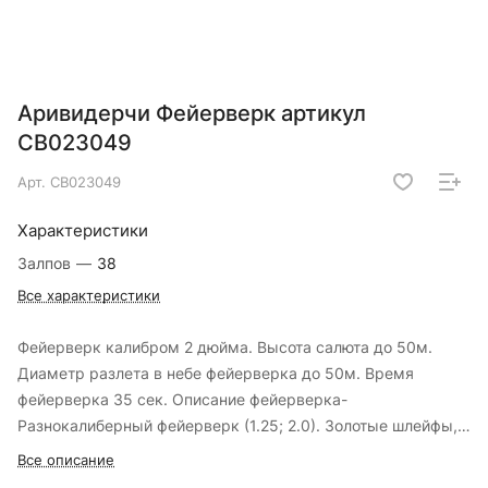
Аривидерчи Фейерверк артикул
СВ023049
Арт.
СВ023049
Характеристики
Залпов
—
38
Все характеристики
Фейерверк калибром 2 дюйма. Высота салюта до 50м.
Диаметр разлета в небе фейерверка до 50м. Время
фейерверка 35 сек. Описание фейерверка-
Разнокалиберный фейерверк (1.25; 2.0). Золотые шлейфы,
переходящие в серебряные пальмы с красным, зеленым и
Все описание
золотым мерцанием, красные георгины с трещащими