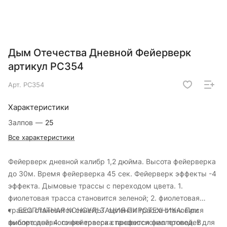
Дым Отечества Дневной Фейерверк
артикул РС354
Арт.
РС354
Характеристики
Залпов
—
25
Все характеристики
Фейерверк дневной калибр 1,2 дюйма. Высота фейерверка
до 30м. Время фейерверка 45 сек. Фейерверк эффекты -4
эффекта. Дымовые трассы с переходом цвета. 1.
фиолетовая трасса становится зеленой; 2. фиолетовая
трасса становится синей; 3. зеленая трасса становится
БЕСПЛАТНАЯ КОНСУЛЬТАЦИЯ ПИРОТЕХНИКА: При
фиолетовой; 4. синяя трасса становится фиолетовой. В
выборе дневного фейерверка профессионал проведет для