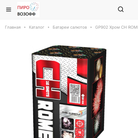
Главная
Каталог
Батареи салютов
GP902 Хром CH ROME