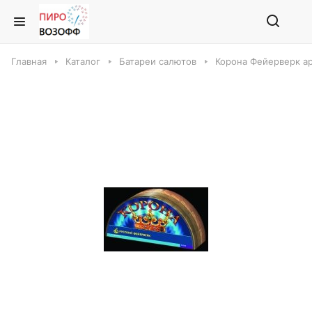
Главная
Каталог
Батареи салютов
Корона Фейерверк ар