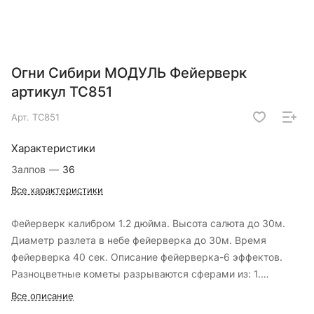
Огни Сибири МОДУЛЬ Фейерверк
артикул ТС851
Арт.
ТС851
Характеристики
Залпов
—
36
Все характеристики
Фейерверк калибром 1.2 дюйма. Высота салюта до 30м.
Диаметр разлета в небе фейерверка до 30м. Время
фейерверка 40 сек. Описание фейерверка-6 эффектов.
Разноцветные кометы разрываются сферами из: 1.
красных, зеленых и синих огней; 2. красных огней с
Все описание
серебряными форсами; 3. зеленых мерцающих огней; 4.