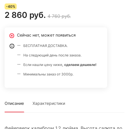
зеленых огней с серебряными форсами; 5. красных и
-40%
белых мерцающих огней; 6. крупных красных огней и
2 860 руб.
4 760 руб.
золотых форсов с серебряными трещащими искрами.
Сейчас нет, может появиться
БЕСПЛАТНАЯ ДОСТАВКА.
На следующий день после заказа.
Если нашли цену ниже
, сделаем дешевле!
Минимальны заказ от 3000р.
Описание
Характеристики
Фейерверк калибром 1.2 дюйма. Высота салюта до