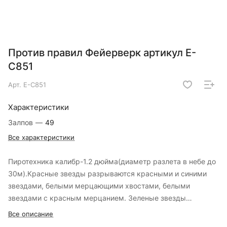
Против правил Фейерверк артикул Е-
С851
Арт.
Е-С851
Характеристики
Залпов
—
49
Все характеристики
Пиротехника калибр-1.2 дюйма(диаметр разлета в небе до
30м).Красные звезды разрываются красными и синими
звездами, белыми мерцающими хвостами, белыми
звездами с красным мерцанием. Зеленые звезды
разрываются красными и пурпурными звездами и
Все описание
зелеными мерцающими хвостами. Красочная концовка: