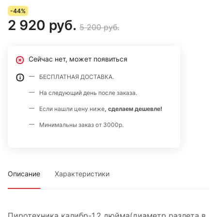
синие звезды разрываются красными звездами с белыми
-44%
трещащими хвостами. (время действия 60 сек., высота до
2 920 руб.
5 200 руб.
30 м)
Сейчас нет, может появиться
БЕСПЛАТНАЯ ДОСТАВКА.
На следующий день после заказа.
Если нашли цену ниже
, сделаем дешевле!
Минимальны заказ от 3000р.
Описание
Характеристики
Пиротехника калибр-1.2 дюйма(диаметр разлета в