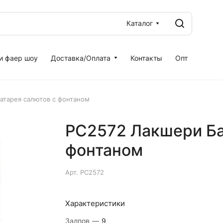
Каталог
и фаер шоу
Доставка/Оплата
Контакты
Опт
атарея салютов с фонтаном
РС2572 Лакшери Ба
фонтаном
Арт.
РС2572
Характеристики
Залпов
—
9