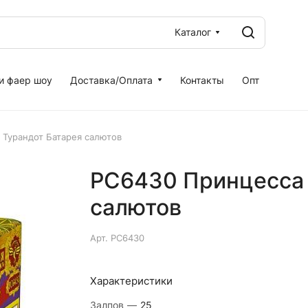
Каталог
и фаер шоу
Доставка/Оплата
Контакты
Опт
 Турандот Батарея салютов
РС6430 Принцесса 
салютов
Арт.
РС6430
Характеристики
Залпов
—
25