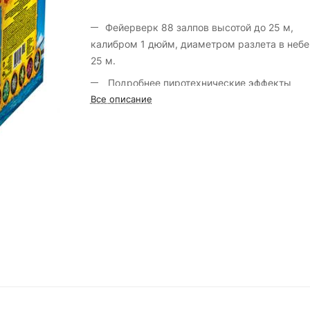
Фейерверк 88 залпов высотой до 25 м,
калибром 1 дюйм, диаметром разлета в небе
25 м.
Подробнее пиротехнические эффекты
смотрите на вкладке видео.
Все описание
Марка салюта «Русская пиротехника».