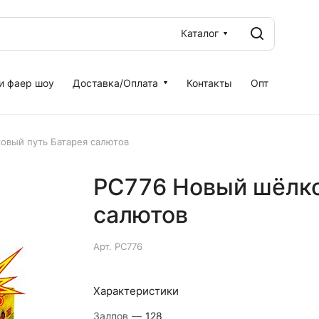
Каталог
и фаер шоу
Доставка/Оплата
Контакты
Опт
овый путь Батарея салютов
РС776 Новый шёлко
салютов
Арт.
РС776
Характеристики
Залпов
—
128