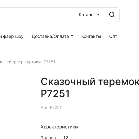
Каталог
и фаер шоу
Доставка/Оплата
Контакты
Опт
к Фейерверк артикул Р7251
Сказочный теремок
Р7251
Арт.
Р7251
Характеристики
Залпов
—
12