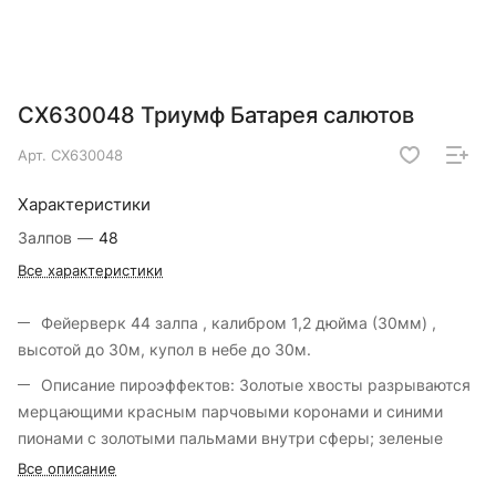
СХ630048 Триумф Батарея салютов
Арт.
СХ630048
Характеристики
Залпов
—
48
Все характеристики
Фейерверк 44 залпа , калибром 1,2 дюйма (30мм) ,
высотой до 30м, купол в небе до 30м.
Описание пироэффектов: Золотые хвосты разрываются
мерцающими красным парчовыми коронами и синими
пионами с золотыми пальмами внутри сферы; зеленые
хвосты разрываются оранжевыми искристыми
Все описание
георгинами, фиолетовыми искристыми пальмами и