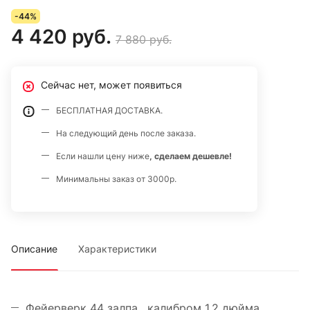
зелеными, мерцающими белым, георгинами; трещащие
-44%
хвосты разрываются мерцающими зеленым золотыми
4 420 руб.
7 880 руб.
трещащими пальмами.
Марка салюта "Большой праздник".
Сейчас нет, может появиться
БЕСПЛАТНАЯ ДОСТАВКА.
На следующий день после заказа.
Если нашли цену ниже
, сделаем дешевле!
Минимальны заказ от 3000р.
Описание
Характеристики
Фейерверк 44 залпа , калибром 1,2 дюйма