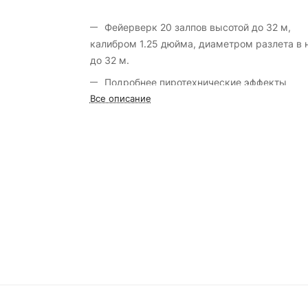
Фейерверк 20 залпов высотой до 32 м,
калибром 1.25 дюйма, диаметром разлета в 
до 32 м.
Подробнее пиротехнические эффекты
смотрите на вкладке видео.
Все описание
Марка салюта «Большой праздник».